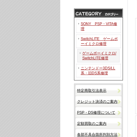
SONY PSP・VITA修
理
SwitchLITE ゲームボ
ーイミクロ修理
ゲームボーイミクロ/
SwitchLITE修理
ニンテンドー3DS/LL
系・旧DS系修理
特定商取引法表示
クレジット決済のご案内
PSP・DS修理について
定額買取のご案内
各部不具合箇所判別方法