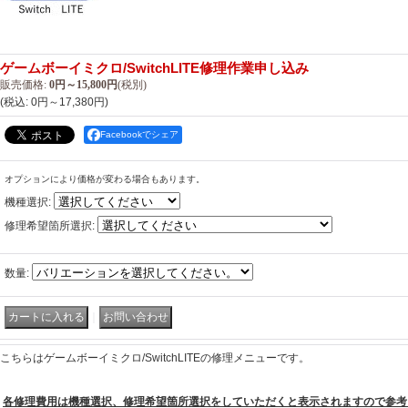
ゲームボーイミクロ/SwitchLITE修理作業申し込み
販売価格
:
0円～15,800円
(税別)
(税込
:
0円～17,380円
)
Facebookでシェア
オプションにより価格が変わる場合もあります。
機種選択
:
修理希望箇所選択
:
数量
:
｜
こちらはゲームボーイミクロ/SwitchLITEの修理メニューです。
各修理費用は機種選択、修理希望箇所選択をしていただくと表示されますので参考