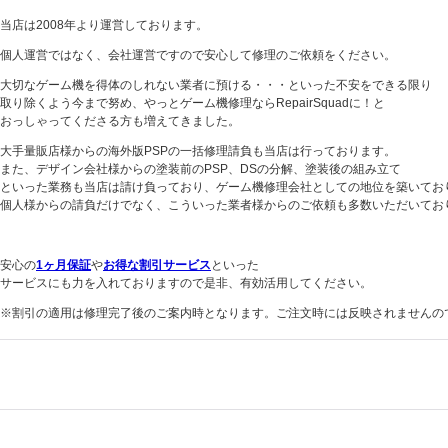
当店は2008年より運営しております。
個人運営ではなく、会社運営ですので安心して修理のご依頼をください。
大切なゲーム機を得体のしれない業者に預ける・・・といった不安をできる限り
取り除くよう今まで努め、やっとゲーム機修理ならRepairSquadに！と
おっしゃってくださる方も増えてきました。
大手量販店様からの海外版PSPの一括修理請負も当店は行っております。
また、デザイン会社様からの塗装前のPSP、DSの分解、塗装後の組み立て
といった業務も当店は請け負っており、ゲーム機修理会社としての地位を築いてお
個人様からの請負だけでなく、こういった業者様からのご依頼も多数いただいてお
安心の
1ヶ月保証
や
お得な割引サービス
といった
サービスにも力を入れておりますので是非、有効活用してください。
※割引の適用は修理完了後のご案内時となります。ご注文時には反映されませんの