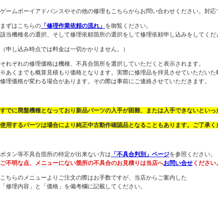
ゲームボーイアドバンスやその他の修理もこちらからお問い合わせください。対応
まずはこちらの
「修理作業依頼の流れ」
を御覧ください。
該当機種名の選択、そして修理依頼箇所の選択をして修理依頼申し込みをしてくだ
（申し込み時点では料金は一切かかりません。）
それぞれの修理価格は機種、不具合箇所を選択していただくと表示されます。
※あくまでも概算見積もり価格となります。実際に修理品を拝見させていただいた
修理価格が変わる場合があります。その際は事前にご連絡させていただきます。
すでに廃盤機種となっており新品パーツの入手が困難、または入手できないといっ
使用するパーツは場合により純正中古動作確認品となることもあります。ご了承く
ボタン等不具合箇所の特定が出来ない方は
「不具合判別」ページ
を参照ください。
ご不明な点、メニューにない箇所の不具合のお見積りは当店へ
お問い合せ
ください
こちらのメニューよりご注文の際はお手数ですが、当店からご案内した
「修理内容」と「価格」を備考欄に記載してください。