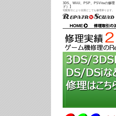
3DS、WiiU、PSP、PSVitaの修
ド）】
宅配取引により全国どこでも修理承ります。