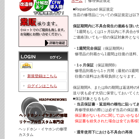
ホーム
｜
修理保証規定
■RepairSquad 保証規定
当店の修理品についての保証規定は以
保証期間内に不具合発生の連絡を頂い
「1週間もしくは1ヶ月以内に不具合が
ご連絡頂いても一切の保証対象外とな
・1週間完全保証
（保証期間A）
修理品の到着から1週間は往復の送料
・1ヶ月保証
（保証期間B）
修理品到着から1ヶ月間（最初の1週
新規登録はこちら
往復の送料はお客様負担となります。
ログインはこちら
保証期間A、またはBの期間は返送時の
送り状も必ず大切に保管しておいてく
■保証対象となるもの
・当店保証書・返送時の梱包に貼って
再修理依頼の際には必ず当店の保証書
保証書がないものに関してはいかなる
保証書を紛失された場合は全てお客様
ヘッドホン・イヤホンの修理
・通常使用下における不具合の再発
カスタム