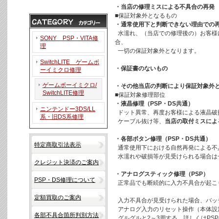
・当店の修理ミスによる不具合の再発
■保証対象外となるもの
・通常使用下と判断できない理由での
水濡れ、（当店での修理後の）お客様
SONY PSP・VITA修
合、
理
一切の保証対象外となります。
SwitchLITE ゲームボ
・保証書のないもの
ーイミクロ修理
ゲームボーイミクロ/
・その他当店の判断により保証対象外
SwitchLITE修理
■保証対象修理部位
・液晶修理（PSP・DS共通）
ニンテンドー3DS/LL
ドット異常、再度お客様による液晶破
系・旧DS系修理
ケーブル抜け等、
当店の取付ミスによ
・各部ボタン修理（PSP・DS共通）
特定商取引法表示
通常使用下における自然再発による不
水濡れや破損等が見受けられる場合は
クレジット決済のご案内
・アナログスティック修理（PSP）
PSP・DS修理について
正常品でも断続的に入力不具合が起こ
定額買取のご案内
入力不具合が見受けられた場合、バッ
アナログ入力のリセット操作（本体設
各部不具合箇所判別方法
グルグルと2～3周する。詳しくはPS