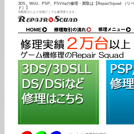
3DS、WiiU、PSP、PSVitaの修理・買取は【RepairSquad （
ド）】
宅配取引により全国どこでも修理承ります。