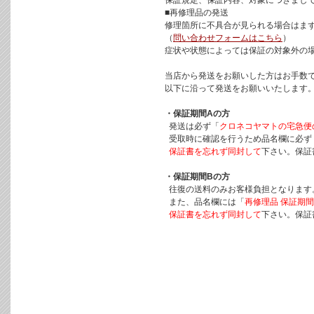
保証規定、保証内容、対象につきまし
■再修理品の発送
修理箇所に不具合が見られる場合はま
（
問い合わせフォームはこちら
）
症状や状態によっては保証の対象外の
当店から発送をお願いした方はお手数で
以下に沿って発送をお願いいたします
・保証期間Aの方
発送は必ず「
クロネコヤマトの宅急便
受取時に確認を行うため品名欄に必ず
保証書を忘れず同封して
下さい。保証
・保証期間Bの方
往復の送料のみお客様負担となります
また、品名欄には「
再修理品 保証期間
保証書を忘れず同封して
下さい。保証