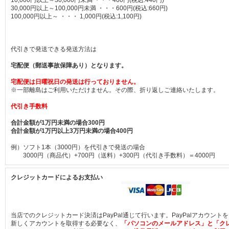
10,000円以上～30,000円未満 ・・・400円
(税込
:
440円)
30,000円以上～100,000円未満 ・・・600円
(税込
:
660円)
100,000円以上～ ・・・ 1,000円
(税込
:
1,100円)
代引きで発送できる発送方法は
宅配便（郵送事故保障あり）となります。
宅配便は日曜祝日の発送は行っておりません。
※一部離島はご利用いただけません。その際、折り返しご連絡いたします。
代引き手数料
合計金額が1万円未満の場合300円
合計金額が1万円以上3万円未満の場合400円
例）ソフト1本（3000円）を代引きで発送の場合
3000円（商品代）+700円（送料）+300円（代引き手数料）＝4000円
クレジットカードによるお支払い
当店でのクレジットカード決済はPayPal通じて行います。PayPalアカウント
新しくアカウントを取得する必要なく、
「パソコンのメールアドレス」と「ク