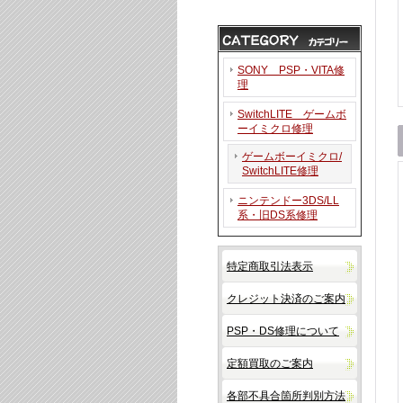
SONY PSP・VITA修
理
SwitchLITE ゲームボ
ーイミクロ修理
ゲームボーイミクロ/
SwitchLITE修理
ニンテンドー3DS/LL
系・旧DS系修理
特定商取引法表示
クレジット決済のご案内
PSP・DS修理について
定額買取のご案内
各部不具合箇所判別方法