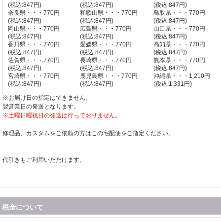
(税込
:
847円)
(税込
:
847円)
(税込
:
847円)
奈良県・・・770円
和歌山県・・・770円
鳥取県・・・770円
(税込
:
847円)
(税込
:
847円)
(税込
:
847円)
岡山県・・・770円
広島県・・・770円
山口県・・・770円
(税込
:
847円)
(税込
:
847円)
(税込
:
847円)
香川県・・・770円
愛媛県・・・770円
高知県・・・770円
(税込
:
847円)
(税込
:
847円)
(税込
:
847円)
佐賀県・・・770円
長崎県・・・770円
熊本県・・・770円
(税込
:
847円)
(税込
:
847円)
(税込
:
847円)
宮崎県・・・770円
鹿児島県・・・770円
沖縄県・・・1,210円
(税込
:
847円)
(税込
:
847円)
(税込
:
1,331円)
※お届け日の指定はできません。
翌営業日の発送となります。
※土曜日曜祝日の発送は行っておりません。
修理品、カスタムをご依頼の方はこの宅配便をご指定ください。
代引きもご利用いただけます。
税金について