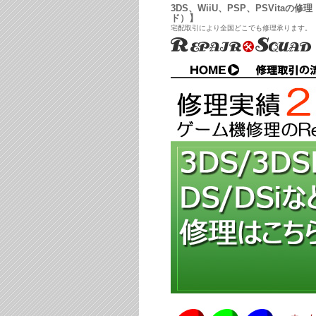
3DS、WiiU、PSP、PSVitaの修
ド）】
宅配取引により全国どこでも修理承ります。