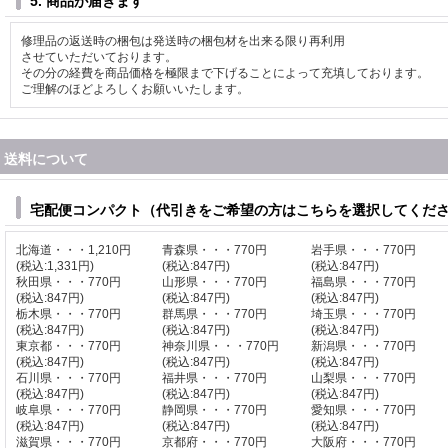
5. 商品が届きます
修理品の返送時の梱包は発送時の梱包材を出来る限り再利用
させていただいております。
その分の経費を商品価格を極限まで下げることによって充填しております。
ご理解のほどよろしくお願いいたします。
送料について
宅配便コンパクト（代引きをご希望の方はこちらを選択してくだ
北海道・・・1,210円
青森県・・・770円
岩手県・・・770円
(税込
:
1,331円)
(税込
:
847円)
(税込
:
847円)
秋田県・・・770円
山形県・・・770円
福島県・・・770円
(税込
:
847円)
(税込
:
847円)
(税込
:
847円)
栃木県・・・770円
群馬県・・・770円
埼玉県・・・770円
(税込
:
847円)
(税込
:
847円)
(税込
:
847円)
東京都・・・770円
神奈川県・・・770円
新潟県・・・770円
(税込
:
847円)
(税込
:
847円)
(税込
:
847円)
石川県・・・770円
福井県・・・770円
山梨県・・・770円
(税込
:
847円)
(税込
:
847円)
(税込
:
847円)
岐阜県・・・770円
静岡県・・・770円
愛知県・・・770円
(税込
:
847円)
(税込
:
847円)
(税込
:
847円)
滋賀県・・・770円
京都府・・・770円
大阪府・・・770円