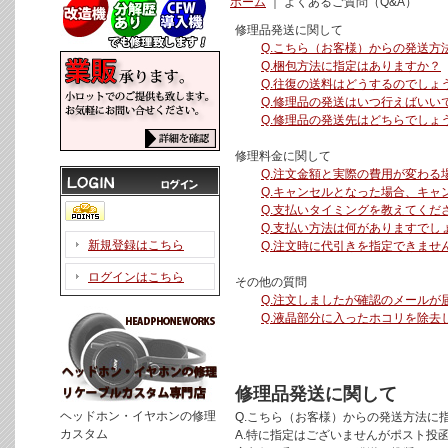
ホーム
｜
よくあるご質問（Q&A）
修理品発送に関して
Q.こちら（お客様）からの発送方
Q.梱包方法に指定はありますか？
Q.往復の送料はどうするのでしょ
Q.修理品の発送はいつ行えばいい
Q.修理品の発送先はどちらでしょ
修理料金に関して
Q.注文金額と実際の費用が変わる
Q.キャンセルとなった場合、キャ
Q.支払いタイミングを教えてくだ
Q.支払い方法は何がありますでし
新規登録はこちら
Q.注文時に代引きを指定できませ
ログインはこちら
その他の質問
Q.注文しましたが確認のメールが
Q.液晶部分に入ったホコリを除去
修理品発送に関して
ヘッドホン・イヤホンの修理
Q.こちら（お客様）からの発送方法に
カスタム
A.特に指定はございませんがポスト投