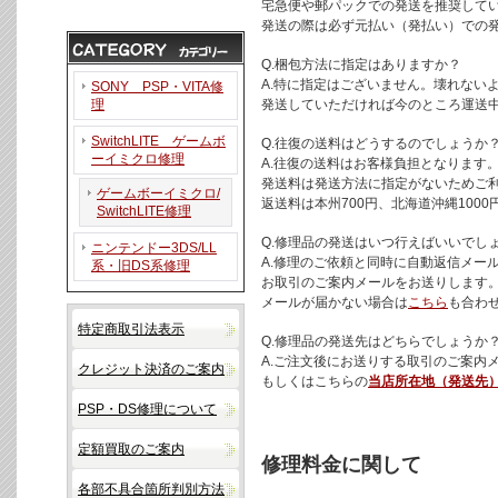
宅急便や郵パックでの発送を推奨して
発送の際は必ず元払い（発払い）での
Q.梱包方法に指定はありますか？
A.特に指定はございません。壊れない
SONY PSP・VITA修
理
発送していただければ今のところ運送
SwitchLITE ゲームボ
Q.往復の送料はどうするのでしょうか
ーイミクロ修理
A.往復の送料はお客様負担となります
発送料は発送方法に指定がないためご
ゲームボーイミクロ/
返送料は本州700円、北海道沖縄10
SwitchLITE修理
Q.修理品の発送はいつ行えばいいでし
ニンテンドー3DS/LL
A.修理のご依頼と同時に自動返信メー
系・旧DS系修理
お取引のご案内メールをお送りします
メールが届かない場合は
こちら
も合わ
特定商取引法表示
Q.修理品の発送先はどちらでしょうか
A.ご注文後にお送りする取引のご案内
クレジット決済のご案内
もしくはこちらの
当店所在地（発送先
PSP・DS修理について
定額買取のご案内
修理料金に関して
各部不具合箇所判別方法