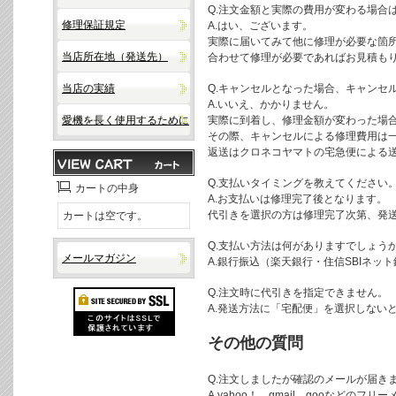
Q.注文金額と実際の費用が変わる場合
修理保証規定
A.はい、ございます。
実際に届いてみて他に修理が必要な箇
当店所在地（発送先）
合わせて修理が必要であればお見積も
当店の実績
Q.キャンセルとなった場合、キャンセ
A.いいえ、かかりません。
愛機を長く使用するために
実際に到着し、修理金額が変わった場
その際、キャンセルによる修理費用は
返送はクロネコヤマトの宅急便による
Q.支払いタイミングを教えてください
カートの中身
A.お支払いは修理完了後となります。
代引きを選択の方は修理完了次第、発
カートは空です。
Q.支払い方法は何がありますでしょう
メールマガジン
A.銀行振込（楽天銀行・住信SBIネ
Q.注文時に代引きを指定できません。
A.発送方法に「宅配便」を選択しない
その他の質問
Q.注文しましたが確認のメールが届き
A.yahoo！、gmail、gooなど