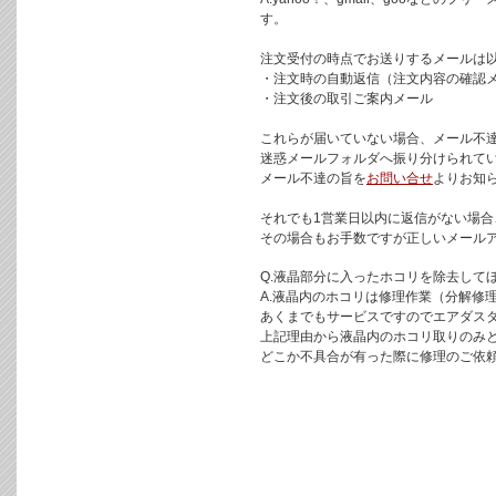
す。
注文受付の時点でお送りするメールは以
・注文時の自動返信（注文内容の確認
・注文後の取引ご案内メール
これらが届いていない場合、メール不
迷惑メールフォルダへ振り分けられて
メール不達の旨を
お問い合せ
よりお知
それでも1営業日以内に返信がない場
その場合もお手数ですが正しいメール
Q.液晶部分に入ったホコリを除去して
A.液晶内のホコリは修理作業（分解修
あくまでもサービスですのでエアダス
上記理由から液晶内のホコリ取りのみ
どこか不具合が有った際に修理のご依